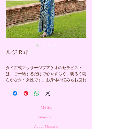
ルジ Ruji
タイ古式マッサージブアケオのセラピスト
は、ご一緒するだけで心やすらぐ、明るく朗
らかなタイ女性です。お身体の悩みもお疲れ
もお任せまったり、ゆったりしたマッサージ
のひと時は、心も落ち着きプライベートを癒
す手段にもなります なかなか取れない日頃
の疲れているお身体を当タイ古式店が癒しま
Menu
す。 タイ古式の手技で日頃のお疲れを癒し
ます。
Infomation
歴10年以上の間に培ってきた手技で、本場の
About Massage
タイ伝統マッサージをご提供致します。リラ