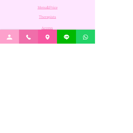
クゼーション効果の高い私たちのマッサージ
Menu&Price
で、お疲れも気分もスッキリして下さい。
Therapists
Access
Reservations/Inquiries
Please make a reservation first before coming
080-6239-7893
Post no.160-0022
Tokyo, Shinjuku-ku- Shinjuku 6-27-46
Dai 32 kyuutei-mansion 10F room no.1001
Bua Kaew
Thai Massage